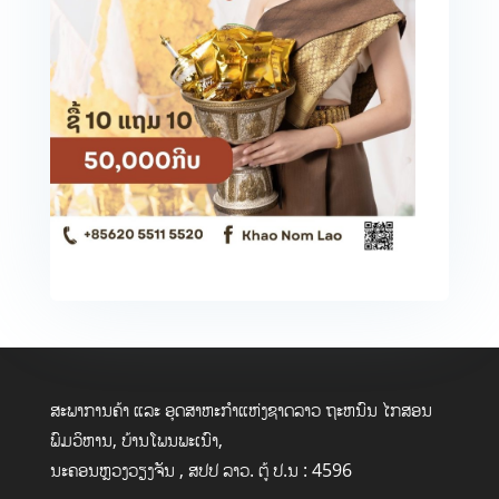
ສະພາການຄ້າ ແລະ ອຸດສາຫະກໍາແຫ່ງຊາດລາວ ຖະຫນົນ ໄກສອນ
ພົມວິຫານ, ບ້ານໂພນພະເນົາ,
ນະຄອນຫຼວງວຽງຈັນ , ສປປ ລາວ. ຕູ້ ປ.ນ : 4596