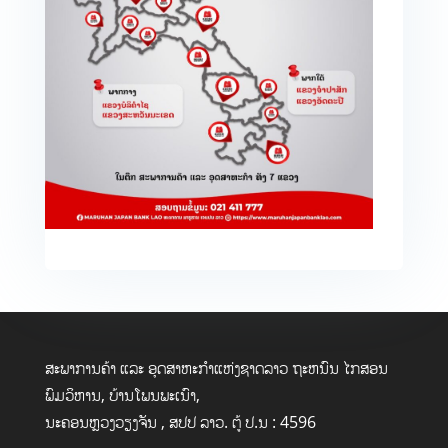
ສະພາການຄ້າ ແລະ ອຸດສາຫະກໍາແຫ່ງຊາດລາວ ຖະຫນົນ ໄກສອນ
ພົມວິຫານ, ບ້ານໂພນພະເນົາ,
ນະຄອນຫຼວງວຽງຈັນ , ສປປ ລາວ. ຕູ້ ປ.ນ : 4596