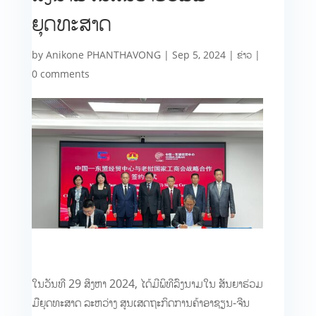
ຍຸດທະສາດ
by
Anikone PHANTHAVONG
|
Sep 5, 2024
|
ຂ່າວ
|
0 comments
ໃນວັນ​ທີ 29 ສິງຫາ 2024, ໄດ້​ມີພິທີລົງ​ນາມ​ໃນ ສັນຍາ​ຮ່ວມ​
ມື​ຍຸດ​ທະ​ສາດ ລະຫວ່າງ ສູນ​ເສດຖະກິດ​ການ​ຄ້າ​ອາ​ຊຽນ-ຈີນ