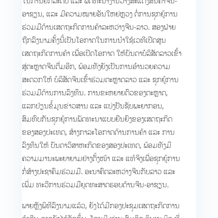
ໃນ​ການຍົກ​ລະດັບ ​ແລະ ​ພັດທະນາ​ງານ​ວາງສະ​ແດງ​ສິນຄ້າ​ຈີນ-
ອາ​ຊຽນ, ​ແລະ​ ມີ​ຄວາມ​ໝາຍ​ອັນ​ໃຫຍ່​ຫຼວງ ຕໍ່​ການ​ຊຸກຍູ້​ການ​
ຮ່ວມ​ມື​ດ້ານ​ເສດຖະກິດ​ການ​ຄ້າ​ລະຫວ່າງ​ຈີນ-ລາວ. ສອງ​ຝ່າຍ
ຖືກລົງນາມ​ຄັ້ງ​ນີ້​ເປັນ​ໂອກາດ​ໃນ​ການ​ນຳ​ໃຊ້​ເວທີ​ເປີດ​ສູນ​
ເສດຖະກິດ​ການ​ຄ້າ ​ເພື່ອ​ເປີດ​ໂອກາດ ໃຫ້​ບັນດາ​ບໍລິສັດ​ລາວ​ເຂົ້າ​
ສູ່​ຕະຫຼາດ​ຈີນ​ຕື່ມ​ອີກ, ພ້ອມທັງ​ຍັງເປັນ​ການ​ອຳນວຍ​ຄວາມ​
ສະດວກ​ໃຫ້ ບໍລິສັດຈີນເຂົ້າຮ່ວມຕະຫຼາດ​ລາວ​ ແລະ​ ຊຸກຍູ້​ການ​
ຮ່ວມ​ມື​ດ້ານ​ການ​ລົງທຶນ. ການ​ຂະຫຍາຍ​ຕົວຂອງຕະຫຼາດ,
ແລກປ່ຽນ​ຂໍ້​ມູນ​ຂ່າວສານ ​ແລະ ​ແບ່ງປັນ​ຊັບພະຍາກອນ,
ສົມທົບ​ກັນ​ຊຸກຍູ້​ການ​ພັດທະນາແບບ​ຍືນ​ຍົງ​ຂອງ​ເສດຖະກິດ​
ຂອງ​ສອງ​ປະ​ເທດ, ສ້າງ​ກາລະ​ໂອກາດ​ດ້ານ​ການ​ຄ້າ ​ແລະ ການ​
ລົງທຶນ​ໃຫ້ ບັນດາ​ວິ​ສາ​ຫະກິດ​ຂອງ​ສອງ​ປະ​ເທດ, ພ້ອມ​ທັງ​ມີ​
ຄວາມ​ມານະ​ພະຍາຍາມ​ຢ່າງ​ຕັ້ງໜ້າ ​ແລະ ​ແທ້ຈິງ​ເພື່ອ​ຊຸກຍູ້​ການ​
ກໍ່ສ້າງ​ປະຊາ​ຄົມ​ຮ່ວມ​ມື. ອະນາຄົດ​ລະຫວ່າງ​ຈີນ​ກັບ​ລາວ ​ແລະ ​
ເພີ່ມ ທະວີ​ການ​ຮ່ວມ​ມື​ຍຸດ​ທະ​ສາດ​ຮອບດ້ານ​ຈີນ-ອາ​ຊຽນ.
ພາຍຫຼັງ​ພິທີ​ລົງ​ນາມ​ແລ້ວ, ຍັງໄດ້ມີກອງ​ປະຊຸມ​ເສດຖະກິດ​ການ​