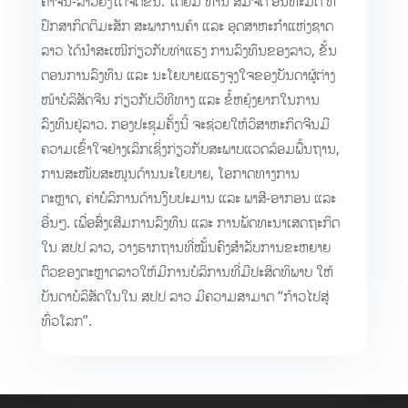
ຄ້າ​ຈີນ-ລາວ​ຍັງ​ໄດ້​ຈັດ​ຂຶ້ນ. ໂດຍມີ ທ່ານ ສົມຈິດ ອິນທະມິດ ທີ່
ປຶກສາກິດຕິມະສັກ ສະພາການຄ້າ ແລະ ອຸດສາຫະກຳແຫ່ງຊາດ
ລາວ ໄດ້ນຳສະເໜີກ່ຽວກັບທ່າແຮງ ການລົງທຶນຂອງລາວ, ຂັ້ນ
ຕອນການລົງທຶນ ແລະ ນະໂຍບາຍແຮງຈູງໃຈຂອງບັນດາຜູ້ຕ່າງ
ໜ້າບໍລິສັດຈີນ ກ່ຽວກັບວິທີທາງ ແລະ ຂໍ້ຫຍຸ້ງຍາກໃນການ
ລົງທຶນຢູ່ລາວ. ກອງ​ປະຊຸມຄັ້ງ​ນີ້​ ຈະ​ຊ່ວຍ​ໃຫ້​ວິ​ສາ​ຫະກິດ​ຈີນ​ມີ​
ຄວາມ​ເຂົ້າ​ໃຈ​ຢ່າງ​ເລິກ​ເຊິ່ງກ່ຽວ​ກັບ​ສະພາບ​ແວດ​ລ້ອມ​ພື້ນຖານ,
ການ​ສະໜັບສະໜູນ​ດ້ານ​ນະ​ໂຍບາຍ, ໂອກາດທາງ​ການ​
ຕະຫຼາດ, ຄ່າ​ບໍລິການ​ດ້ານ​ງົບປະມານ​ ແລະ ​ພາສີ-ອາກອນ ​ແລະ ​
ອື່ນໆ. ​ເພື່ອ​ສົ່ງເສີມການ​ລົງທຶນ ​ແລະ ​ການ​ພັດທະນາ​ເສດຖະກິດ
ໃນ ສປປ ​ລາວ, ວາງ​ຮາກຖານ​ທີ່​ໝັ້ນຄົງສຳລັບການຂະຫຍາຍ​
ຕົວຂອງຕະຫຼາດ​ລາວ​ໃຫ້​ມີ​ການບໍລິການທີ່ມີປະສິດທິ​ພາບ ໃຫ້
ບັນດາບໍລິສັດໃນໃນ ສປປ ລາວ ມີຄວາມສາມາດ “ກ້າວໄປສູ່
ທົ່ວໂລກ”.