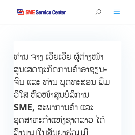
ທ່ານ ຈາງ ເວີຍເວີຍ ຜູ້ຕ່າງໜ້າ
ສູນເສດຖະກິດການຄ້າອາຊຽນ-
ຈີນ ແລະ ທ່ານ ພຸດທະສອນ ພົມ
ວິໃສ ຫົວໜ້າສູນບໍລິການ
SME, ສະພາການຄ້າ ແລະ
ອຸດສາຫະກຳແຫ່ງຊາດລາວ ໄດ້
ລົງນາມໃນສັນຍາຮ່ວມມື