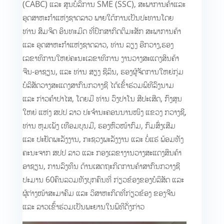
(CABC) ​ແລະ ສູນບໍລິການ SME (SSC), ສະພາ​ການ​ຄ້າ​ແລະ​
ອຸດສາຫະກຳ​ແຫ່ງ​ຊາດ​ລາວ​ ພາຍໃຕ້ການເປັນປະທານໂດຍ
ທ່ານ ສົມຈິດ ອິນທະມິດ ທີ່ປຶກສາກິດຕິມະສັກ ສະພາການຄ້າ
ແລະ ອຸດສາຫະກຳແຫ່ງຊາດລາວ, ທ່ານ ລຽງ ອີກວາງ,ຮອງ
ເລຂາທິການໃຫຍ່ຄະນະເລຂາທິການ ງານວາງສະແດງສິນຄ້າ
ຈີນ-ອາຊຽນ, ແລະ ທ່ານ ສຽງ ຊີລິນ, ຮອງຜູ້ຈັດການໃຫຍ່ກຸ່ມ
ບໍລິສັດວາງສະແດງສາກົນກວາງຊີ ໄດ້ເຂົ້າຮ່ວມພິທີລົງນາມ
ແລະ ກ່າວຄຳປາໄສ, ໂດຍມີ ທ່ານ ວົງ​ປາ​ໂນ ​ສີ​ປະເສີດ, ກົງ​ສຸນ​
ໃຫຍ່​ ແຫ່ງ ສປປ ລາວ ປະຈຳນະຄອນນານໜິງ ແຂວງ ກວາງຊີ,
ທ່ານ ຫຸມ​ເພັງ ເທືອມ​ບຸນ​ມີ, ຮອງຫົວໜ້າກົມ, ກົມສົ່ງເສີມ
ແລະ ປະຢັດພະລັງງານ, ກະຊວງ​ພະລັງງານ ​ແລະ ບໍ່​ແຮ່ ພ້ອມ​ທັງ​
ຄະນະຈາກ ສປປ ລາວ ແລະ ກອງ​ເລຂາ​ງານ​ວາງສະ​ແດງ​ສິນຄ້າ​
ອາ​ຊຽນ, ການ​ລົງທຶນ ດ້ານ​ເສດຖະກິດ​ການ​ຄ້າ​ສາກົນ​ກວາງຊີ​
ປະມານ 60ຄົນ​ລວມທັງ​ບຸກຄົນ​ທີ່ ກ່ຽວຂ້ອງ​ຂອງ​ບໍລິສັດ ​ແລະ ​
ຜູ້ຕ່າງໜ້າ​ສະມາຄົມ​ ແລະ​ ວິ​ສາ​ຫະກິດ​ທີ່​ກ່ຽວຂ້ອງ ຂອງ​ຈີນ​
ແລະ ​ລາວ​ເຂົ້າ​ຮ່ວມເປັນພະຍານໃນພິທີດັ່ງກ່າວ