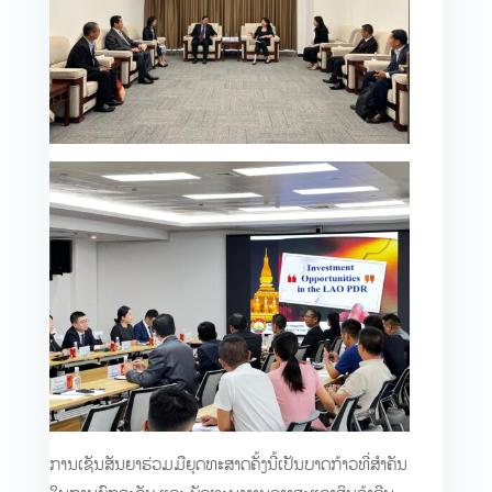
ການ​ເຊັນ​ສັນຍາ​ຮ່ວມ​ມື​ຍຸດ​ທະ​ສາດ​ຄັ້ງ​ນີ້​ເປັນ​ບາດກ້າວ​ທີ່​ສຳຄັນ​