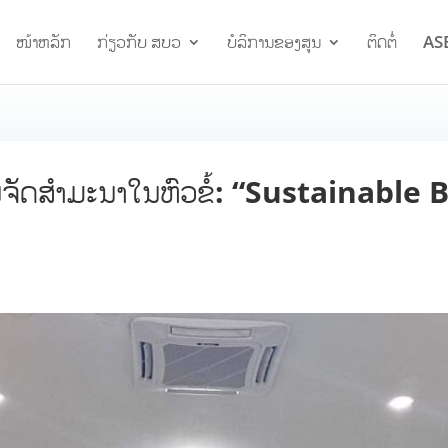
ໜ້າຫລັກ
ກ່ຽວກັບ ສບວ
ບໍລິການຂອງສູນ
ຕິດຕໍ່
AS
ານຈັດສຳມະນາໃນຫົວຂໍ້: “Sustainable