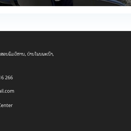
ສອນພົມວິຫານ, ບ້ານໂພນພະເນົາ,
16 266
il.com
Center