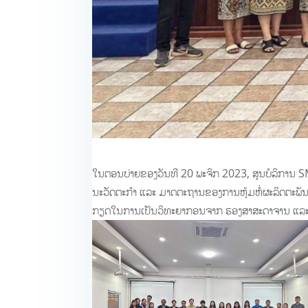
ໃນຕອນບ່າຍຂອງວັນທີ 20 ພະຈິກ 2023, ສູນບໍລິການ SME
ນະວັດຕະກຳ ແລະ ມາດຕະຖານຂອງການຫຸ້ມຫໍ່ຜະລິດຕະພັນ ແລ
ກຽດໃນການເປັນວິທະຍາກອນຈາກ ຮອງສາສະດາຈານ ແລະ