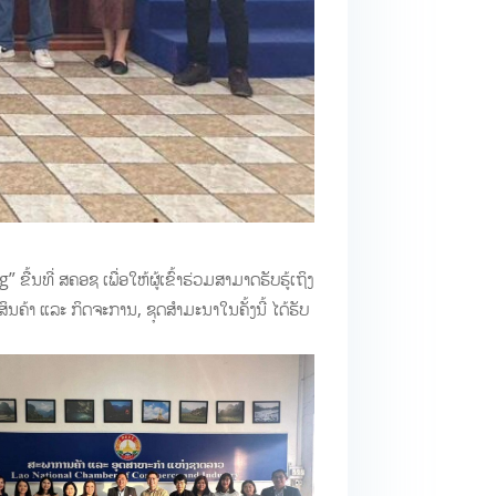
ີ່ ສຄອຊ ເພື່ອໃຫ້ຜູ້ເຂົ້າຮ່ວມສາມາດຮັບຮູ້ເຖິງ
ນຄ້າ ແລະ ກິດຈະການ, ຊຸດສຳມະນາໃນຄັ້ງນີ້ ໄດ້ຮັບ