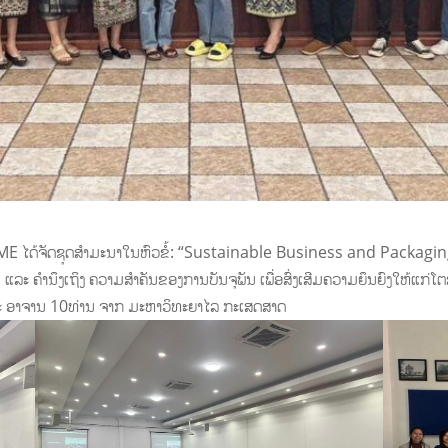
 ໄດ້ຈັດຊຸດສຳມະນາໃນຫົວຂໍ້: “Sustainable Business and Packaging” ຂື້ນທ
ະ ຄຳນຶງເຖິງ ຄວາມສຳຄັນຂອງການບັນຈຸພັນ ເພື່ອສົ່ງເສີມຄວາມຍຶນຍົງໃຫ້ແກ່ໂຕສິ
 ອາຈານ 10ທ່ານ ຈາກ ມະຫາວິທະຍາໄລ ກະເສດສາດ