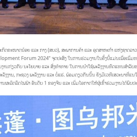
ສາຫະກິດຂະໜາດນ້ອຍ ແລະ ກາງ (ສບວ), ສະພາການຄ້າ ແລະ ອຸດສາຫະກຳ ແຫ່ງຊາດລາວ
ment Forum 2024” ຈຸດປະສົງ ໃນການຮ່ວມງານໃນຄັ້ງນີ້ແມ່ນເພື່ອເພີ່ມທະວີ
າຍງານກ່ຽວກັບ ນະໂຍບາຍ ແລະ ສີ່ງທ້າທາຍ ໃນການນຳໃຊ້ພະລັງງານທົດແທນສຳ
ພະລັງງານ, ກະຊວງ ພະລັງງານ ແລະ ບໍ່ແຮ່. ພ້ອມດຽວກັນນັ້ນ ຍັງມີເວທີເສວະນາທີ່ແ
ຜະລິດລົດໄຟຟ້າ ອັນດັບ 1 ຂອງຈີນ ແລະ ເພີ່ມໂອກາດໃຫ້ຜູ້ເຂົ້າຮ່ວມງານໄດ້ພົບປ