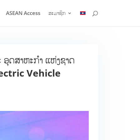
ASEAN Access
ສະມາຊິກ
ະ ອຸດສາຫະກຳ ແຫ່ງຊາດ
lectric Vehicle