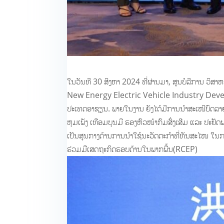
ໃນວັນທີ 30 ສິງຫາ 2024 ທີ່ຜ່ານມາ, ສູນບໍລີການ ວິ
New Energy Electric Vehicle Industry Develop
ປະເທດອາຊຽນ. ພາຍໃນງານ ຍັງໄດ້ມີການນຳສະເໜີບົດລ
ຫຸມເພັງ ເທືອມບຸນມີ ຮອງຫົວໜ້າກົມສົ່ງເສີມ ແລະ ປະຢັດ
ເປັນສູນກາງດ້ານການນຳໃຊ້ນະວັດຕະກຳທີ່ທັນສະໄໜ ໃນການ
ຮ່ວມມືເສດຖະກິດຮອບດ້ານໃນພາກພື້ນ(RCEP)