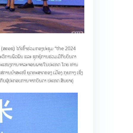
 (ສຄອຊ) ໄດ້ເຂົ້າຮ່ວມກອງປະຊຸມ “the 2024
ການພົວພັນ ແລະ ຊຸກຍູ້ການຮ່ວມມືກັບບັນດາ
ລັບຂະແໜງການຈາລະຈອນພາຍໃນປະເທດ ໂດຍ ທ່ານ
ນໃສ່ການນຳສະເໜີ ຍຸດທະສາດຂອງ ເມືອງ ກຸຍກາງ ເຊີ່ງ
ະກັບຜູ້ປະກອບການຈາກບັນດາ ປະເທດ ສັນຍາຄູ່