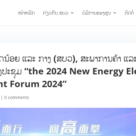
ໜ້າຫລັກ
ກ່ຽວກັບ ສບວ
ບໍລິການຂອງສູນ
ຕິດຕໍ່
ດນ້ອຍ ແລະ ກາງ (ສບວ), ສະພາການຄ້າ ແລ
ມກອງປະຊຸມ “the 2024 New Energy E
nt Forum 2024”
|
0 comments