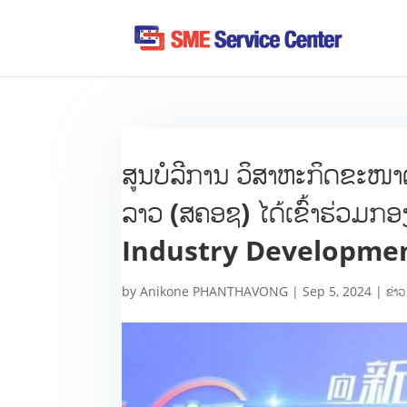
ສູນບໍລີການ ວິສາຫະກິດຂະໜາ
ລາວ (ສຄອຊ) ໄດ້ເຂົ້າຮ່ວ
Industry Developme
by
Anikone PHANTHAVONG
|
Sep 5, 2024
|
ຂ່າວ