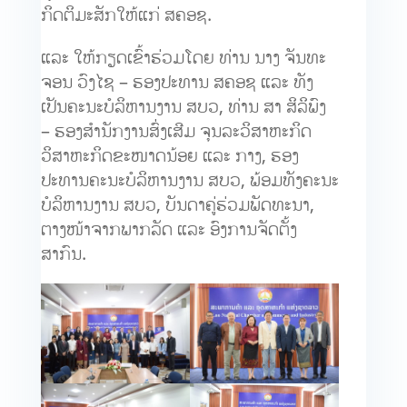
ກິດຕິມະສັກໃຫ້ແກ່ ສຄອຊ.
ແລະ ໃຫ້ກຽດເຂົ້າຮ່ວມໂດຍ ທ່ານ ນາງ ຈັນທະ
ຈອນ ວົງໄຊ – ຮອງປະທານ ສຄອຊ ແລະ ທັງ
ເປັນຄະນະບໍລິຫານງານ ສບວ, ທ່ານ ສາ ສິລິພົງ
– ຮອງສຳນັກງານສົ່ງເສີມ ຈຸນລະວິສາຫະກິດ
ວິສາຫະກິດຂະໜາດນ້ອຍ ແລະ ກາງ, ຮອງ
ປະທານຄະນະບໍລິຫານງານ ສບວ, ພ້ອມທັງຄະນະ
ບໍລິຫານງານ ສບວ, ບັນດາຄູ່ຮ່ວມພັດທະນາ,
ຕາງໜ້າຈາກພາກລັດ ແລະ ອົງການຈັດຕັ້ງ
ສາກົນ.