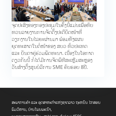
ຈຸດປະສົງຂອງກອງປະຊຸມໃນຄັ້ງນີ້ແມ່ນເພື່ອທົບ
ທວນລາຍງານການຈັດຕັ້ງປະຕິບັດໜ້າທີ່
ວຽກງານໃນໄລຍະຜ່ານມາ ພ້ອມທັງແຜນ
ຍຸດທະສາດໃນຕໍ່ໜ້າຂອງ ສບວ ທົ່ວປະເທດ
ແລະ ບັນດາຄູ່ຮ່ວມພັດທະນາ. ເນື່ອງໃນໂອກາດ
ດຽວກັນນີ້ ກໍ່ໄດ້ມີການຈັດພິທີສະເຫຼີມສະຫຼອງ
ວັນສ້າງຕັ້ງສູນບໍລິການ SME ຄົບຮອບ 8ປີ.
ສະພາການຄ້າ ແລະ ອຸດສາຫະກໍາແຫ່ງຊາດລາວ ຖະຫນົນ ໄກສອນ
ພົມວິຫານ, ບ້ານໂພນພະເນົາ,