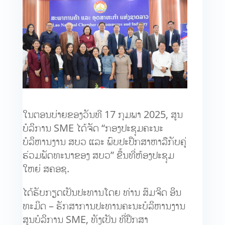
ໃນຕອນບ່າຍຂອງວັນທີ 17 ກຸມພາ 2025, ສູນ
ບໍລິການ SME ໄດ້ຈັດ “ກອງປະຊຸມຄະນະ
ບໍລິຫານງານ ສບວ ແລະ ພົບປະປຶກສາຫາລືກັບຄູ່
ຮ່ວມພັດທະນາຂອງ ສບວ” ຂື້ນທີ່ຫ້ອງປະຊຸມ
ໃຫຍ່ ສຄອຊ.
ໄດ້ຮັບກຽດເປັນປະທານໂດຍ ທ່ານ ສົມຈິດ ອິນ
ທະມິດ – ຮັກສາການປະທານຄະນະບໍລິຫານງານ
ສູນບໍລິການ SME, ທັງເປັນ ທີ່ປຶກສາ