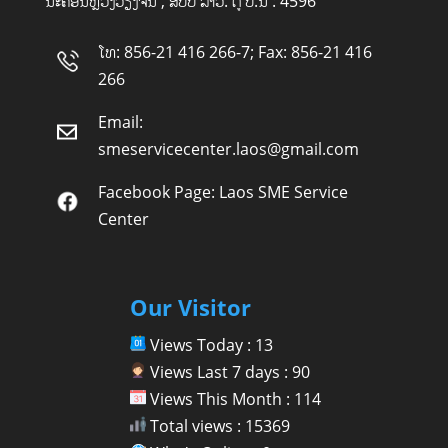
ນະຄອນຫຼວງວຽງຈັນ , ສປປ ລາວ. ຕູ້ ປ.ນ : 4596
ໂທ: 856-21 416 266-7; Fax: 856-21 416
266
Email:
smeservicecenter.laos@gmail.com
Facebook Page:
Laos SME Service
Center
Our Visitor
Views Today : 13
Views Last 7 days : 90
Views This Month : 114
Total views : 15369