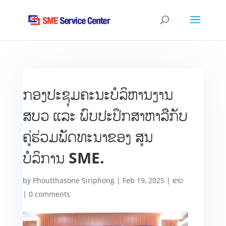
ກອງປະຊຸມຄະນະບໍລິຫານງານ
ສບວ ແລະ ພົບປະປຶກສາຫາລືກັບ
ຄູ່ຮ່ວມພັດທະນາຂອງ ສູນ
ບໍລິການ SME.
by
Phoutthasone Siriphong
|
Feb 19, 2025
|
ຂ່າວ
|
0 comments