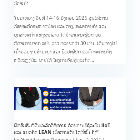
ກິດຈະກຳ
ໃນລະຫວ່າງ ວັນທີ 14-16 ມັງກອນ​ 2026 ສູນບໍລິການ
ວິສາຫະກິດຂະໜາດນ້ອຍ ແລະ ກາງ, ສະພາການຄ້າ ແລະ
ອຸດສາຫະກຳ ແຫ່ງຊາດລາວ ໄດ້ນຳພາຄະນະຜູ້ປະກອບ
ກິດຈະການຈາກ ສປປ ລາວ ຫລາຍກວ່າ​ 30​ ທ່ານ​ ເດີນທາງໄປ
ເຂົ້າຮ່ວມງານສໍາມະນາ ແລະ ພົບປະຜູ້ປະກອບກິດຈະການ​ຈັງ
ຫວັດ​ຊຽງໃໝ່​ ພາຍໃຕ້​ ໂຄງການຈັບຄູ່ທຸລະກິດ​...
ຝຶກອົບຮົມ”ຜົນຜະລິດດິຈິຕອນ: ດ້ວຍການໃຊ້ລະບົບ IIoT
ແລະ ແນວຄິດ LEAN ເພື່ອການເຕີບໂຕທີ່ໝັ້ນຄົງ”
by
Phoutthasone Siriphong
|
Jan 12, 2026
|