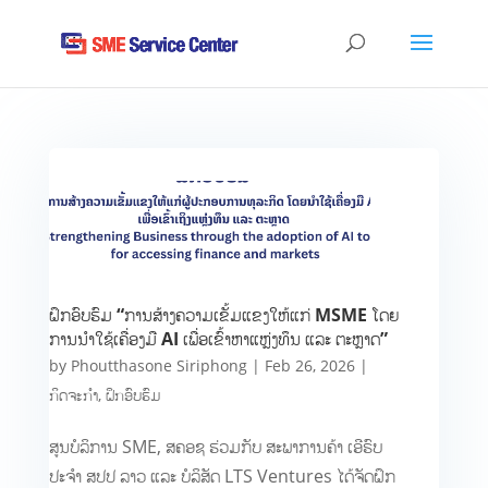
ຝຶກອົບຮົມ “ການສ້າງຄວາມເຂັ້ມແຂງໃຫ້ແກ່ MSME ໂດຍ
ການນຳໃຊ້ເຄື່ອງມື AI ເພື່ອເຂົ້າຫາແຫຼ່ງທຶນ ແລະ ຕະຫຼາດ”
by
Phoutthasone Siriphong
|
Feb 26, 2026
|
ກິດຈະກຳ
,
ຝຶກອົບຮົມ
ສູນບໍລິການ SME, ສຄອຊ ຮ່ວມກັບ​ ສະພາການຄ້າ ເອີຣົບ
ປະຈຳ​ ​ສປປ​ ລາວ ແລະ ບໍລິສັດ LTS Ventures ໄດ້ຈັດຝຶກ