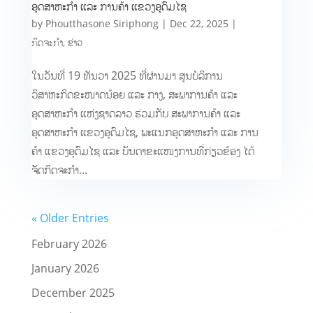
ອຸດສາຫະກຳ ແລະ ການຄ້າ ແຂວງອຸດົມໄຊ
by
Phoutthasone Siriphong
|
Dec 22, 2025
|
ກິດຈະກຳ
,
ຂ່າວ
ໃນວັນທີ່ 19 ທັນວາ 2025 ທີ່ຜ່ານມາ ສູນບໍລິການ
ວິສາຫະກິດຂະໜາດນ້ອຍ ແລະ ກາງ, ສະພາການຄ້າ ແລະ
ອຸດສາຫະກຳ ແຫ່ງຊາດລາວ ຮ່ວມກັບ ສະພາການຄ້າ ແລະ
ອຸດສາຫະກຳ ແຂວງອຸດົມໄຊ, ພະແນກອຸດສາຫະກຳ ແລະ ການ
ຄ້າ ແຂວງອຸດົມໄຊ ແລະ ບັນດາຂະແໜງການທີ່ກ່ຽວຂ້ອງ ໄດ້
ຈັດກິດຈະກຳ...
« Older Entries
February 2026
January 2026
December 2025