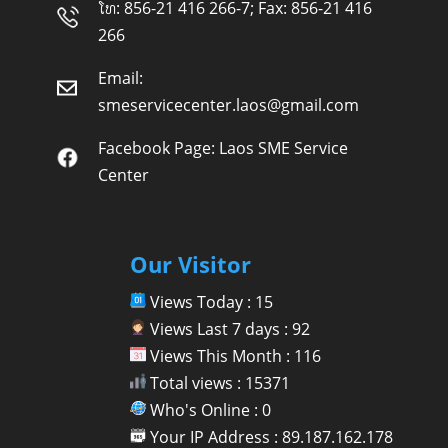
ໂທ: 856-21 416 266-7; Fax: 856-21 416
266
Email:
smeservicecenter.laos@gmail.com
Facebook Page:
Laos SME Service
Center
Our Visitor
Views Today : 15
Views Last 7 days : 92
Views This Month : 116
Total views : 15371
Who's Online : 0
Your IP Address : 89.187.162.178