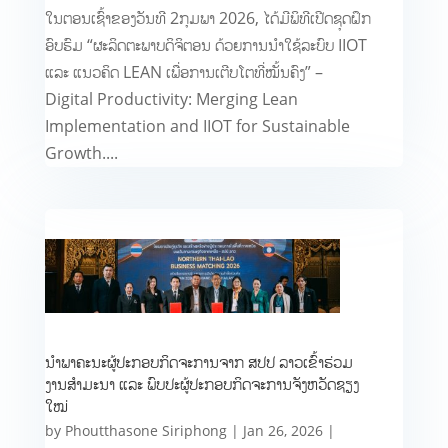
ໃນຕອນເຊົ້າຂອງວັນທີ 2ກຸມພາ 2026, ໄດ້ມີພິທີເປີດຊຸດຝຶກ
ອົບຮົມ “ຜະລິດຕະພາບດິຈິຕອນ ດ້ວຍການນຳໃຊ້ລະບົບ IIOT
ແລະ ແນວຄິດ LEAN ເພື່ອການເຕີບໂຕທີ່ໝັ້ນຄົງ” –
Digital Productivity: Merging Lean
Implementation and IIOT for Sustainable
Growth....
ນຳພາຄະນະຜູ້ປະກອບກິດຈະການຈາກ ສປປ ລາວເຂົ້າຮ່ວມ
ງານສໍາມະນາ ແລະ ພົບປະຜູ້ປະກອບກິດຈະການ​ຈັງຫວັດ​ຊຽງ
ໃໝ່
by
Phoutthasone Siriphong
|
Jan 26, 2026
|