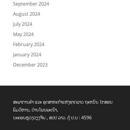
September 2024
August 2024
July 2024
May 2024
February 2024
January 2024
December 2023
ສະພາການຄ້າ ແລະ ອຸດສາຫະກໍາແຫ່ງຊາດລາວ ຖະຫນົນ ໄກສອນ
ພົມວິຫານ, ບ້ານໂພນພະເນົາ,
ນະຄອນຫຼວງວຽງຈັນ , ສປປ ລາວ. ຕູ້ ປ.ນ : 4596