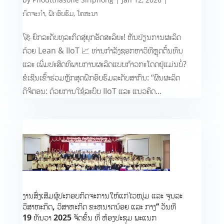
ກິດຈະກຳ
,
ຝຶກອົບຮົມ
,
ໂຄສະນາ
🚀 ຍົກລະດັບທຸລະກິດສູ່ຍຸກອັດສະລິຍະ! ຫັນປ່ຽນການຜະລິດ
ດ້ວຍ Lean & IIoT 📈 ທ່ານກຳລັງຊອກຫາວິທີຫຼຸດຕົ້ນທຶນ
ແລະ ເພີ່ມປະສິດທິພາບການຜະລິດແບບກ້າວກະໂດດຢູ່ແມ່ນບໍ່?
ຂໍເຊີນເຂົ້າຮ່ວມຫຼັກສູດຝຶກອົບຮົມລະດັບສາກົນ: “ຜົນຜະລິດ
ດິຈິຕອນ: ດ້ວຍການໃຊ້ລະບົບ IIoT ແລະ ແນວຄິດ...
ງານສົ່ງເສີມຜູ້ປະກອບກິດຈະການໃຫ້ແກ່ໄວໜຸ່ມ ແລະ ຈຸນລະ
ວິສາຫະກິດ, ວິສາຫະກິດ ຂະຫນາດນ້ອຍ ແລະ ກາງ’’ ວັນທີ
19 ທັນວາ 2025 ຈັດຂຶ້ນ ທີ່ ຫ້ອງປະຊຸມ ພະແນກ