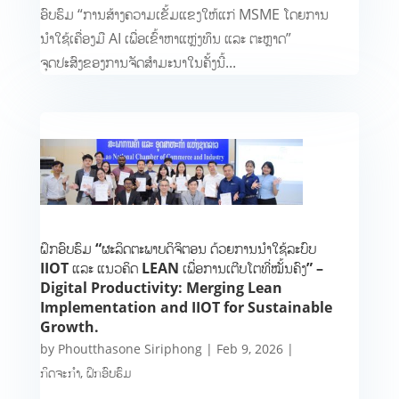
ອົບຮົມ “ການສ້າງຄວາມເຂັ້ມແຂງໃຫ້ແກ່ MSME ໂດຍການ
ນຳໃຊ້ເຄື່ອງມື AI ເພື່ອເຂົ້າຫາແຫຼ່ງທຶນ ແລະ ຕະຫຼາດ”
ຈຸດປະສົງຂອງການຈັດສຳມະນາໃນຄັ້ງນີ້...
ຝຶກອົບຮົມ “ຜະລິດຕະພາບດິຈິຕອນ ດ້ວຍການນຳໃຊ້ລະບົບ
IIOT ແລະ ແນວຄິດ LEAN ເພື່ອການເຕີບໂຕທີ່ໝັ້ນຄົງ” –
Digital Productivity: Merging Lean
Implementation and IIOT for Sustainable
Growth.
by
Phoutthasone Siriphong
|
Feb 9, 2026
|
ກິດຈະກຳ
,
ຝຶກອົບຮົມ