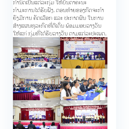
ກຳນົດເປັນແຕ່ລະກຸ່ມ ໃຫ້ບັນດາຄະນະ
ກຳມະການໄດ້ຮັບຟັງ. ຕອນທ້າຍຂອງກິດຈະກຳ
ຍັງມີການ ຄັດເລືອກ ແລະ ປະກາດຜົນ ໃນການ
ສ້າງແຜນທຸລະກິດທີ່ດີເດັ່ນ ພ້ອມມອບລາງວັນ
ໃຫ້ແກ່ ກຸ່ມທີ່ໄດ້ຮັບລາງວັນ ຕາມແຕ່ລະປະເພດ.