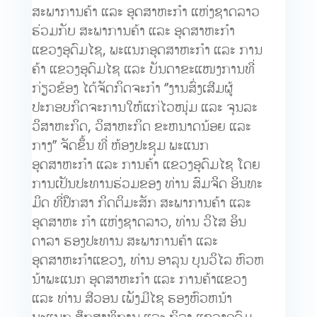
ສະພາການຄ້າ ແລະ ອຸດສາຫະກຳ ແຫ່ງຊາດລາວ
ຮ່ວມກັບ ສະພາການຄ້າ ແລະ ອຸດສາຫະກຳ
ແຂວງອຸດົມໄຊ, ພະແນກອຸດສາຫະກຳ
ແລະ ການ
ຄ້າ ແຂວງອຸດົມໄຊ ແລະ ບັນດາຂະແໜງການທີ່
ກ່ຽວຂ້ອງ ໄດ້ຈັດກິດຈະກຳ ‘’ງານສົ່ງເສີມຜູ້
ປະກອບກິດຈະການໃຫ້ແກ່ໄວໜຸ່ມ ແລະ ຈຸນລະ
ວິສາຫະກິດ, ວິສາຫະກິດ ຂະຫນາດນ້ອຍ ແລະ
ກາງ’’ ຈັດຂຶ້ນ ທີ່ ຫ້ອງປະຊຸມ ພະແນກ
ອຸດສາຫະກຳ ແລະ ການຄ້າ ແຂວງອຸດົມໄຊ ໂດຍ
ການເປັນປະທານຮ່ວມຂອງ ທ່ານ ສົມຈິດ ອິນທະ
ມິດ ທີ່ປຶກສາ ກິດຕິມະສັກ ສະພາການຄ້າ ແລະ
ອຸດສາຫະ ກຳ ແຫ່ງຊາດລາວ, ທ່ານ ວິໄສ ອິນ
ດາລາ ຮອງປະທານ ສະພາການຄ້າ ແລະ
ອຸດສາຫະກຳແຂວງ, ທ່ານ ອາລຸນ ບຸນວິໄລ ຫົວຫ
ນ້າພະແນກ ອຸດສາຫະກຳ ແລະ ການຄ້າແຂວງ
ແລະ ທ່ານ ສີວອນ ເພັງມີໄຊ ຮອງຫົວຫນ້າ
ພະແນກ ສຶກສາທິການ ແລະ ກິລາ ແຂວງອຸດົມ