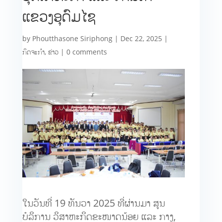
ແຂວງອຸດົມໄຊ
by
Phoutthasone Siriphong
|
Dec 22, 2025
|
ກິດຈະກຳ
,
ຂ່າວ
|
0 comments
ໃນວັນທີ່ 19 ທັນວາ 2025 ທີ່ຜ່ານມາ ສູນ
ບໍລິການ ວິສາຫະກິດຂະໜາດນ້ອຍ ແລະ ກາງ,