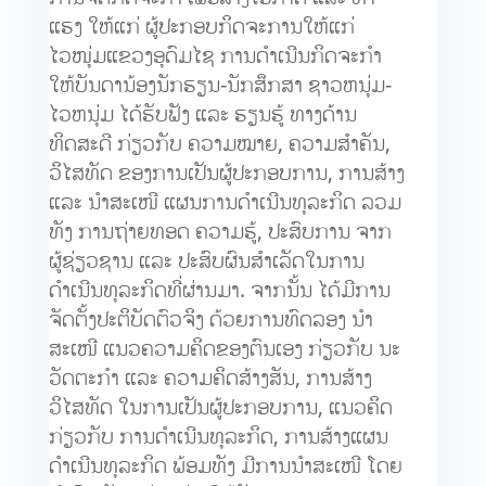
ແຮງ ໃຫ້ແກ່ ຜູ້ປະກອບກິດຈະການໃຫ້ແກ່
ໄວໜຸ່ມແຂວງອຸດົມໄຊ ການດຳເນີນກິດຈະກຳ
ໃຫ້ບັນດານ້ອງນັກຮຽນ-ນັກສຶກສາ ຊາວຫນຸ່ມ-
ໄວຫນຸ່ມ ໄດ້ຮັບຟັງ ແລະ ຮຽນຮູ້ ທາງດ້ານ
ທິດສະດີ ກ່ຽວກັບ ຄວາມໝາຍ, ຄວາມສຳຄັນ,
ວິໄສທັດ ຂອງການເປັນຜູ້ປະກອບການ, ການສ້າງ
ແລະ ນຳສະເໜີ ແຜນການດຳເນີນທຸລະກິດ ລວມ
ທັງ ການຖ່າຍທອດ ຄວາມຮູ້, ປະສົບການ ຈາກ
ຜູ້ຊ່ຽວຊານ ແລະ ປະສົບຜົນສຳເລັດໃນການ
ດຳເນີນທຸລະກິດທີ່ຜ່ານມາ. ຈາກນັ້ນ ໄດ້ມີການ
ຈັດຕັ້ງປະຕິບັດຕົວຈິງ ດ້ວຍການທົດລອງ ນຳ
ສະເໜີ ແນວຄວາມຄິດຂອງຕົນເອງ ກ່ຽວກັບ ນະ
ວັດຕະກຳ ແລະ ຄວາມຄິດສ້າງສັນ, ການສ້າງ
ວິໄສທັດ ໃນການເປັນຜູ້ປະກອບການ, ແນວຄິດ
ກ່ຽວກັບ ການດຳເນີນທຸລະກິດ, ການສ້າງແຜນ
ດຳເນີນທຸລະກິດ ພ້ອມທັງ ມີການນຳສະເໜີ ໂດຍ