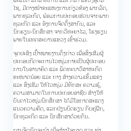
ໄຊ, ມີຕາງໜ້າຂະແໜງການກ່ຽວຂ້ອງ ພາກລັດ,
ພາກທຸລະກິດ, ພ້ອມການປະກອບສ່ວນຈາກພາກ
ທຸລະກິດ ແລະ ອົງການຈັດຕັ້ງສາກົນ, ແລະ
ນັກຮຽນ-ນັກສຶກສາ ຈາກວິທະຍາໄລ, ໂຮງຮຽນ
ພາຍໃນເທດສະບານແຂວງ ເຂົ້າຮ່ວມ.
ຈຸດປະສົງ ເປົ້າໝາຍງານດັ່ງກ່າວ ເພື່ອສົ່ງເສີມຜູ້
ປະກອບກິດຈະການໄວໜຸ່ມກາຍເປັນຜູ້ປະກອບ
ການໃນອານາຄົດ ແລະ ພັດທະນາວິສາຫະກິດ
ຂະໜາດນ້ອຍ ແລະ ກາງ ສ້າງຄວາມເຂັ້ມແຂງ
ແລະ ສົ່ງເສີມ ໃຫ້ໄວໜຸ່ມ ມີທັກສະ ຄວາມຮູ້,
ຄວາມສາມາດໃນການປະກອບອາຊີບ ສ້າງໃຫ້
ບັນດາໄວໜຸ່ມນັກສຶກສາ ໄດ້ມີໂອກາດສະແດງ
ແນວຄວາມຄິດ, ແລກປ່ຽນບົດຮຽນ ກັບຄູ່ຝືກ,
ນັກທຸລະກິດ ແລະ ນັກສຶກສາດ້ວຍກັນ.
ການຈັດກິດຈະກຳ ເພື່ອສ້າງໂອກາດ ແລະ ທ່າ