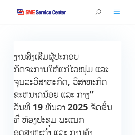
ງານສົ່ງເສີມຜູ້ປະກອບ
ກິດຈະການໃຫ້ແກ່ໄວໜຸ່ມ ແລະ
ຈຸນລະວິສາຫະກິດ, ວິສາຫະກິດ
ຂະຫນາດນ້ອຍ ແລະ ກາງ’’
ວັນທີ 19 ທັນວາ 2025 ຈັດຂຶ້ນ
ທີ່ ຫ້ອງປະຊຸມ ພະແນກ
ອຸດສາຫະກຳ ແລະ ການຄ້າ