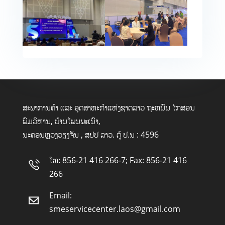
ສະພາການຄ້າ ແລະ ອຸດສາຫະກໍາແຫ່ງຊາດລາວ ຖະຫນົນ ໄກສອນ
ພົມວິຫານ, ບ້ານໂພນພະເນົາ,
ນະຄອນຫຼວງວຽງຈັນ , ສປປ ລາວ. ຕູ້ ປ.ນ : 4596
ໂທ: 856-21 416 266-7; Fax: 856-21 416
266
Email:
smeservicecenter.laos@gmail.com