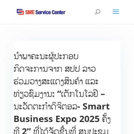
ນຳພາຄະນະຜູ້ປະກອບ
ກິດຈະການຈາກ ສປປ ລາວ
ຮ່ວມວາງສະແດງສິນຄ້າ ແລະ
ທ່ຽວຊົມງານ: “ເຕັກໂນໂລຢີ –
ນະວັດຕະກຳດິຈິຕອລ- Smart
Business Expo 2025 ຄັ້ງ
ທີ 2” ທີ່ໄດ້ຈັດຂື້ນທີ່ ສູນປະຊຸມ