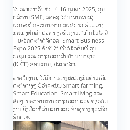
ໃນລະຫວ່າງວັນທີ: 14-16 ກຸມພາ 2025, ສູນ
ບໍລິການ SME, ສຄອຊ ໄດ້ນຳພາຄະນະຜູ້
ປະກອບກິດຈະການຈາກ ສປປ ລາວ ຮ່ວມວາງ
ສະແດງສິນຄ້າ ແລະ ທ່ຽວຊົມງານ: “ເຕັກໂນໂລຢີ
– ນະວັດຕະກຳດິຈິຕອລ- Smart Business
Expo 2025 ຄັ້ງທີ 2” ທີ່ໄດ້ຈັດຂື້ນທີ່ ສູນ
ປະຊຸມ ແລະ ວາງສະແດງສິນຄ້າ ນານາຊາດ
(KICE) ຂອນແກ່ນ, ປະເທດໄທ.
ພາຍໃນງານ, ໄດ້ມີການວາງສະແດງສິນຄ້ານະວັດ
ຕະກຳຕ່າງໆ ບໍ່ວ່າຈະເປັນ Smart farming,
Smart Education, Smart living ແລະ
ອື່ນໆ, ນອກຈາກການວາງສະແດງ ແລະ ທ່ຽວຊົມ
ງານ ຍັງມີເວທີສຳມະນາ ແລະ ຈັບຄູ່ທາງທຸລະກິດ
ອີກດ້ວຍ