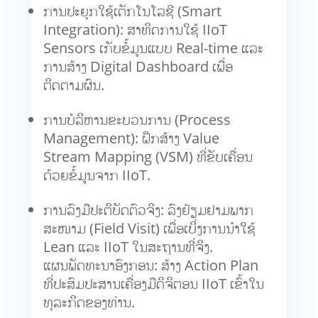
ການປະຍຸກໃຊ້ເຕັກໂນໂລຊີ (Smart
Integration): ສາທິດການໃຊ້ IIoT
Sensors ເກັບຂໍ້ມູນແບບ Real-time ແລະ
ການສ້າງ Digital Dashboard ເພື່ອ
ຕິດຕາມຜົນ.
ການບໍລິຫານຂະບວນການ (Process
Management): ຝຶກສ້າງ Value
Stream Mapping (VSM) ທີ່ຂັບເຄື່ອນ
ດ້ວຍຂໍ້ມູນຈາກ IIoT.
ການລົງມືປະຕິບັດຕົວຈິງ: ລົງຢ້ຽມຢາມພາກ
ສະໜາມ (Field Visit) ເພື່ອເບິ່ງການນຳໃຊ້
Lean ແລະ IIoT ໃນສະຖານທີ່ຈິງ.
ແຜນພັດທະນາອົງກອນ: ສ້າງ Action Plan
ທີ່ປະສົມປະສານເຄື່ອງມືດິຈິຕອນ IIoT ເຂົ້າໃນ
ທຸລະກິດຂອງທ່ານ.