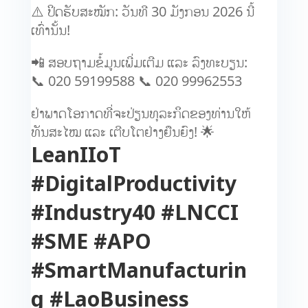
⚠️ ປິດຮັບສະໝັກ: ວັນທີ 30 ມັງກອນ 2026 ນີ້
ເທົ່ານັ້ນ!
📲 ສອບຖາມຂໍ້ມູນເພີ່ມເຕີມ ແລະ ລົງທະບຽນ:
📞 020 59199588 📞 020 99962553
ຢ່າພາດໂອກາດທີ່ຈະປ່ຽນທຸລະກິດຂອງທ່ານໃຫ້
ທັນສະໄໝ ແລະ ເຕີບໂຕຢ່າງຍືນຍົງ! 🌟
LeanIIoT
#DigitalProductivity
#Industry40 #LNCCI
#SME #APO
#SmartManufacturin
g #LaoBusiness