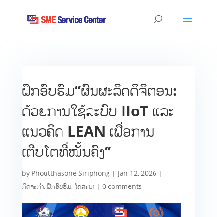
ຝຶກອົບຮົມ”ຜົນຜະລິດດິຈິຕອນ:
ດ້ວຍການໃຊ້ລະບົບ IIoT ແລະ
ແນວຄິດ LEAN ເພື່ອການ
ເຕີບໂຕທີ່ໝັ້ນຄົງ”
by
Phoutthasone Siriphong
|
Jan 12, 2026
|
ກິດຈະກຳ
,
ຝຶກອົບຮົມ
,
ໂຄສະນາ
|
0 comments