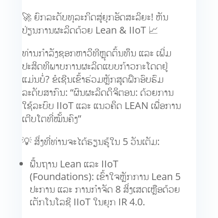
🚀 ຍົກລະດັບທຸລະກິດສູ່ຍຸກອັດສະລິຍະ! ຫັນ
ປ່ຽນການຜະລິດດ້ວຍ Lean & IIoT 📈
ທ່ານກຳລັງຊອກຫາວິທີຫຼຸດຕົ້ນທຶນ ແລະ ເພີ່ມ
ປະສິດທິພາບການຜະລິດແບບກ້າວກະໂດດຢູ່
ແມ່ນບໍ່? ຂໍເຊີນເຂົ້າຮ່ວມຫຼັກສູດຝຶກອົບຮົມ
ລະດັບສາກົນ: “ຜົນຜະລິດດິຈິຕອນ: ດ້ວຍການ
ໃຊ້ລະບົບ IIoT ແລະ ແນວຄິດ LEAN ເພື່ອການ
ເຕີບໂຕທີ່ໝັ້ນຄົງ”
💡 ສິ່ງທີ່ທ່ານຈະໄດ້ຮຽນຮູ້ໃນ 5 ວັນເຕັມ:
ພື້ນຖານ Lean ແລະ IIoT
(Foundations): ເຂົ້າໃຈຫຼັກການ Lean 5
ປະການ ແລະ ການກຳຈັດ 8 ສິ່ງເສດເຫຼືອດ້ວຍ
ເຕັກໂນໂລຊີ IIoT ໃນຍຸກ IR 4.0.