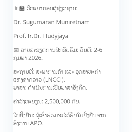
👨‍🏫 ວິທະຍາກອນຜູ້ຊ່ຽວຊານ:
Dr. Sugumaran Muniretnam
Prof. Ir.Dr. Hudyjaya
📅 ລາຍລະອຽດການຝຶກອົບຮົມ: ວັນທີ: 2-6
ກຸມພາ 2026.
ສະຖານທີ່: ສະພາການຄ້າ ແລະ ອຸດສາຫະກຳ
ແຫ່ງຊາດລາວ (LNCCI).
ພາສາ: ດຳເນີນການເປັນພາສາອັງກິດ.
ຄ່າລົງທະບຽນ: 2,500,000 ກີບ.
ໃບຢັ້ງຢືນ: ຜູ້ເຂົ້າຮ່ວມຈະໄດ້ຮັບໃບຢັ້ງຢືນຈາກ
ອົງການ APO.