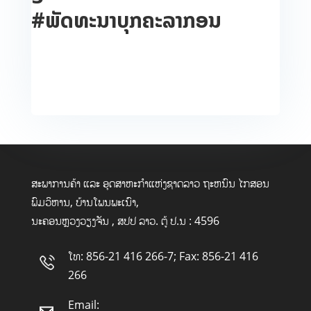
#ພັດທະນາບຸກຄະລາກອນ
ສະພາການຄ້າ ແລະ ອຸດສາຫະກໍາແຫ່ງຊາດລາວ ຖະຫນົນ ໄກສອນ
ພົມວິຫານ, ບ້ານໂພນພະເນົາ,
ນະຄອນຫຼວງວຽງຈັນ , ສປປ ລາວ. ຕູ້ ປ.ນ : 4596
ໂທ: 856-21 416 266-7; Fax: 856-21 416
266
Email: