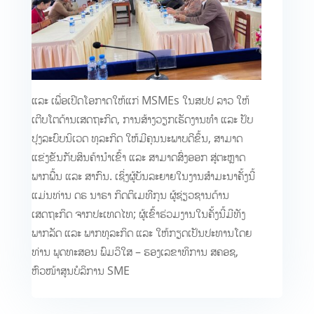
ແລະ ເພື່ອເປີດໂອກາດໃຫ້ແກ່ MSMEs ໃນສປປ ລາວ ໃຫ້
ເຕີບໂຕດ້ານເສດຖະກິດ, ການສ້າງວຽກເຮັດງານທຳ ແລະ ປັບ
ປຸງລະບົບນິເວດ ທຸລະກິດ ໃຫ້ມີຄຸນນະພາບດີຂຶ້ນ, ສາມາດ
ແຂ່ງຂັນກັບສິນຄ້ານຳເຂົ້າ ແລະ ສາມາດສົ່ງອອກ ສູ່ຕະຫຼາດ
ພາກພື້ນ ແລະ ສາກົນ. ເຊິ່ງຜູ້ບັນລະຍາຍໃນງານສຳມະນາຄັ້ງນີ້
ແມ່ນທ່ານ ດຣ ນາຣາ ກິດຕິເມທີກຸນ ຜູ້ຊ່ຽວຊານດ້ານ
ເສດຖະກິດ ຈາກປະເທດໄທ; ຜູ້ເຂົ້າຮ່ວມງານໃນຄັ້ງນີ້ມີທັງ
ພາກລັດ ແລະ ພາກທຸລະກິດ ແລະ ໃຫ້ກຽດເປັນປະທານໂດຍ
ທ່ານ ພຸດທະສອນ ພົມວິໃສ – ຮອງເລຂາທິການ ສຄອຊ,
ຫົວໜ້າສູນບໍລິການ SME