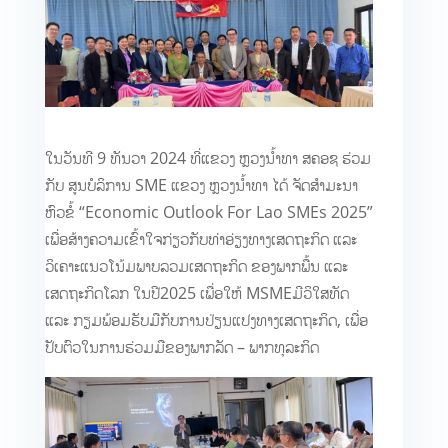
ໃນວັນທີ 9 ທັນວາ 2024 ທີ່ແຂວງ ຫຼວງນ້ຳທາ ສຄອຊ ຮ່ວມ
ກັບ ສູນບໍລິການ SME ແຂວງ ຫຼວງນ້ຳທາ ໄດ້ ຈັດສຳມະນາ
ຫົວຂໍ້ “Economic Outlook For Lao SMEs 2025”
ເພື່ອສ້າງຄວາມເຂົ້າໃຈກ່ຽວກັບທ່າອ່ຽງທາງເສດຖະກິດ ແລະ
ວິເຄາະແນວໂນ້ມພາບລວມເສດຖະກິດ ຂອງພາກພື້ນ ແລະ
ເສດຖະກິດໂລກ ໃນປີ2025 ເພື່ອໃຫ້ MSMEມີວິໃສທັດ
ແລະ ກຽມພ້ອມຮັບມືກັບການປ່ຽນແປງທາງເສດຖະກິດ, ເພື່ອ
ປັບຕົວໃນການຮ່ວມມືຂອງພາກລັດ – ພາກທຸລະກິດ