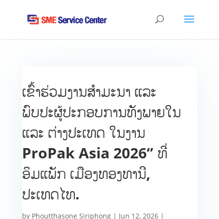
ເຂົ້າຮ່ວມງານສໍາມະນາ ແລະ
ພົບປະຜູ້ປະກອບການທັງພາຍໃນ
ແລະ ຕ່າງປະເທດ ໃນງານ
ProPak Asia 2026‘’ ທີ່
ອິມແພັກ ເມືອງທອງທານີ,
ປະເທດໄທ​.
by
Phoutthasone Siriphong
|
Jun 12, 2026
|