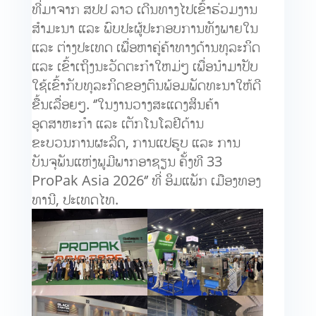
ທີ່ມາຈາກ ສປປ ລາວ ເດີນທາງໄປເຂົ້າຮ່ວມງານ
ສໍາມະນາ ແລະ ພົບປະຜູ້ປະກອບການທັງພາຍໃນ
ແລະ ຕ່າງປະເທດ ເພື່ອຫາຄູ່ຄ້າທາງດ້ານທຸລະກິດ
ແລະ ເຂົ້າເຖິງນະວັດຕະກຳໃຫມ່ໆ ເພື່ອນຳມາປັບ
ໃຊ້ເຂົ້າກັບທຸລະກິດຂອງຕົນພ້ອມພັດທະນາໃຫ້ດີ
ຂື້ນເລື່ອຍໆ.​ ‘’ໃນງານວາງສະແດງສິນຄ້າ
ອຸດສາຫະກຳ ແລະ ເຕັກໂນໂລຢີດ້ານ
ຂະບວນການຜະລິດ,​ ການແປຮູບ ແລະ ການ
ບັນຈຸພັນແຫ່ງພູມີພາກອາຊຽນ ຄັ້ງທີ 33
ProPak Asia 2026‘’ ທີ່ ອິມແພັກ ເມືອງທອງ
ທານີ, ປະເທດໄທ​.