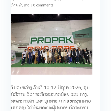
ກິດຈະກຳ
,
ຂ່າວ
|
0 comments
ໃນລະຫວ່າງ ວັນທີ 10-12 ມິຖຸນາ 2026, ສູນ
ບໍລິການ ວິສາຫະກິດຂະໜາດນ້ອຍ ແລະ ກາງ,
ສະພາການຄ້າ ແລະ ອຸດສາຫະກຳ ແຫ່ງຊາດລາວ
(ສຄອຊ) ໄດ້ນຳພາຄະນະຜູ້ປະກອບກິດຈະການ