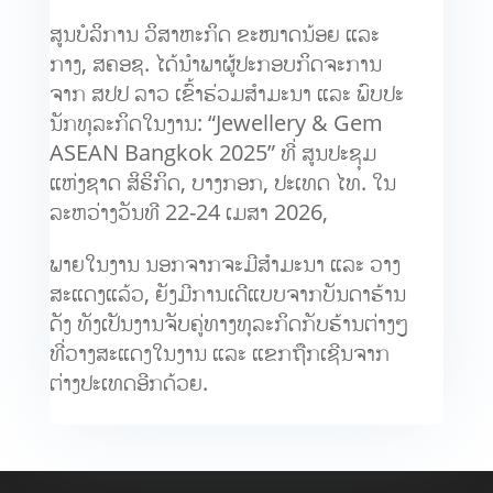
ສູນບໍລິການ ວິສາຫະກິດ ຂະໜາດນ້ອຍ ແລະ
ກາງ, ສຄອຊ. ໄດ້ນຳພາຜູ້ປະກອບກິດຈະການ
ຈາກ ສປປ ລາວ ເຂົ້າຮ່ວມສໍາມະນາ ແລະ ພົບປະ
ນັກທຸລະກິດໃນງານ: “Jewellery & Gem
ASEAN Bangkok 2025” ທີ່ ສູນປະຊຸມ
ແຫ່ງຊາດ ສິຣິກິດ, ບາງກອກ, ປະເທດ ໄທ. ໃນ
ລະຫວ່າງວັນທີ 22-24 ເມສາ 2026,
ພາຍໃນງານ ນອກຈາກຈະມີສຳມະນາ ແລະ ວາງ
ສະແດງແລ້ວ, ຍັງມີການເດີແບບຈາກບັນດາຮ້ານ
ດັງ ທັງເປັນງານຈັບຄູ່ທາງທຸລະກິດກັບຮ້ານຕ່າງໆ
ທີ່ວາງສະແດງໃນງານ ແລະ ແຂກຖືກເຊີນຈາກ
ຕ່າງປະເທດອີກດ້ວຍ.