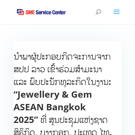
ນຳພາຜູ້ປະກອບກິດຈະການຈາກ
ສປປ ລາວ ເຂົ້າຮ່ວມສໍາມະນາ
ແລະ ພົບປະນັກທຸລະກິດໃນງານ:
“Jewellery & Gem
ASEAN Bangkok
2025” ທີ່ ສູນປະຊຸມແຫ່ງຊາດ
ສິຣິກິດ, ບາງກອກ, ປະເທດ ໄທ.