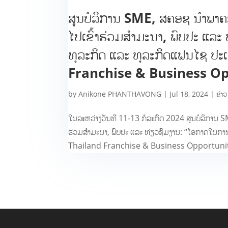
ສູນບໍລິການ SME, ສຄອຊ ນຳພາຄ
ໄປເຂົ້າຮ່ວມສໍາມະນາ, ພົບປະ ແ
ທຸລະກິດ ແລະ ທຸລະກິດແຟນໄຊ ປ
Franchise & Business Op
by
Anikone PHANTHAVONG
|
Jul 18, 2024
|
ຂ່າວ
ໃນລະຫວ່າງວັນທີ 11-13 ກໍລະກົດ 2024 ສູນບໍລິການ 
ຮ່ວມສໍາມະນາ, ພົບປະ ແລະ ທ່ຽວຊົມງານ: “ໂອກາດໃນກ
Thailand Franchise & Business Opportuniti