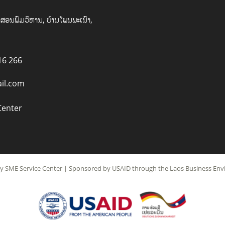
ສອນພົມວິຫານ, ບ້ານໂພນພະເນົາ,
16 266
il.com
Center
 SME Service Center | Sponsored by USAID through the Laos Business Envir