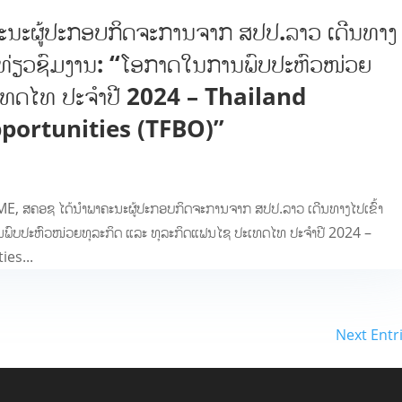
ະນະຜູ້ປະກອບກິດຈະການຈາກ ສປປ.ລາວ ເດີນທາງ
ລະ ທ່ຽວຊົມງານ: “ໂອກາດໃນການພົບປະຫົວໜ່ວຍ
ະເທດໄທ ປະຈຳປີ 2024 – Thailand
portunities (TFBO)”
SME, ສຄອຊ ໄດ້ນຳພາຄະນະຜູ້ປະກອບກິດຈະການຈາກ ສປປ.ລາວ ເດີນທາງໄປເຂົ້າ
ານພົບປະຫົວໜ່ວຍທຸລະກິດ ແລະ ທຸລະກິດແຟນໄຊ ປະເທດໄທ ປະຈຳປີ 2024 –
es...
Next Entr