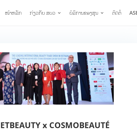
ໜ້າຫລັກ
ກ່ຽວກັບ ສບວ
ບໍລິການຂອງສູນ
ຕິດຕໍ່
AS
VIETBEAUTY x COSMOBEAUTÉ