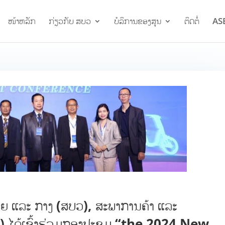
ໜ້າຫລັກ
ກ່ຽວກັບ ສບວ
ບໍລິການຂອງສູນ
ຕິດຕໍ່
AS
ອຍ ແລະ ກາງ (ສບວ), ສະພາການຄ້າ ແລະ
) ໄດ້ເຂົ້າຮ່ວມກອງປະຊຸມ “the 2024 New