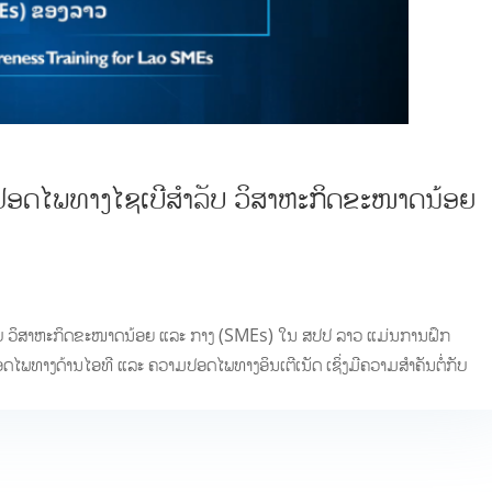
ມປອດໄພທາງໄຊເບີສຳລັບ ວິສາຫະກິດຂະໜາດນ້ອຍ
ັບ ວິສາຫະກິດຂະໜາດນ້ອຍ ແລະ ກາງ (SMEs) ໃນ ສປປ ລາວ ແມ່ນການຝຶກ
ດໄພທາງດ້ານໄອທີ ແລະ ຄວາມປອດໄພທາງອິນເຕີເນັດ ເຊິ່ງມີຄວາມສຳຄັນຕໍ່ກັບ