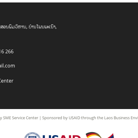
ສອນພົມວິຫານ, ບ້ານໂພນພະເນົາ,
16 266
il.com
Center
 SME Service Center | Sponsored by USAID through the Laos Business Envir