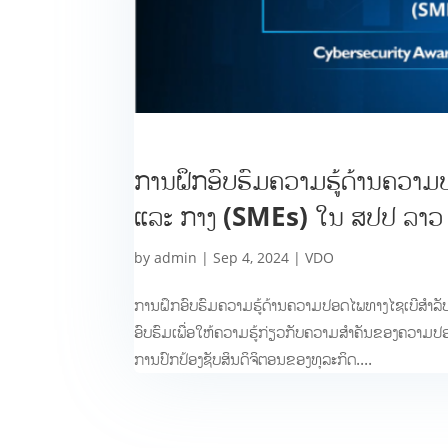
ການຝຶກອົບຮົມຄວາມຮູ້ດ້ານຄວາ
ແລະ ກາງ (SMEs) ໃນ ສປປ ລາວ
by
admin
|
Sep 4, 2024
|
VDO
ການຝຶກອົບຮົມຄວາມຮູ້ດ້ານຄວາມປອດໄພທາງໄຊເບີສຳລ
ອົບຮົມເພື່ອໃຫ້ຄວາມຮູ້ກ່ຽວກັບຄວາມສໍາຄັນຂອງຄວາມປອ
ການປົກປ້ອງຊັບສິນດິຈິຕອນຂອງທຸລະກິດ....