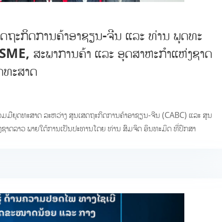
ູນເສດຖະກິດການຄ້າອາຊຽນ-ຈີນ ແລະ ທ່ານ ພຸດທະ
ນ SME, ສະພາການຄ້າ ແລະ ອຸດສາຫະກຳແຫ່ງຊາດ
ຸດທະສາດ
່ວມ​ມື​ຍຸດ​ທະ​ສາດ ລະຫວ່າງ ສູນ​ເສດຖະກິດ​ການ​ຄ້າ​ອາ​ຊຽນ-ຈີນ (CABC) ​ແລະ ສູນ
ງ​ຊາດ​ລາວ​ ພາຍໃຕ້ການເປັນປະທານໂດຍ ທ່ານ ສົມຈິດ ອິນທະມິດ ທີ່ປຶກສາ