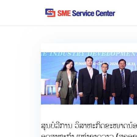
ສູນບໍລີການ ວິສາຫະກິດຂະໜາດນ້
ອຸດສາຫະກຳ ແຫ່ງຊາດລາວ (ສຄອຊ