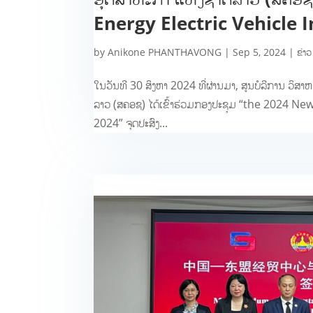
Energy Electric Vehicle
by
Anikone PHANTHAVONG
|
Sep 5, 2024
|
ຂ່າວ
ໃນວັນທີ 30 ສິງຫາ 2024 ທີ່ຜ່ານມາ, ສູນບໍລີການ ວິ
ລາວ (ສຄອຊ) ໄດ້ເຂົ້າຮ່ວມກອງປະຊຸມ “the 2024 
2024” ຈຸດປະສົງ...