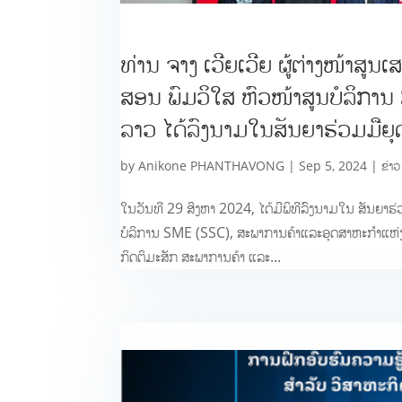
ທ່ານ ຈາງ ເວີຍເວີຍ ຜູ້ຕ່າງໜ້າສ
ສອນ ພົມວິໃສ ຫົວໜ້າສູນບໍລິກາ
ລາວ ໄດ້ລົງນາມໃນສັນຍາຮ່ວມມືຍ
by
Anikone PHANTHAVONG
|
Sep 5, 2024
|
ຂ່າວ
ໃນວັນ​ທີ 29 ສິງຫາ 2024, ໄດ້​ມີພິທີລົງ​ນາມ​ໃນ ສັນຍາ​ຮ
ບໍລິການ SME (SSC), ສະພາ​ການ​ຄ້າ​ແລະ​ອຸດສາຫະກຳ​ແຫ່
ກິດຕິມະສັກ ສະພາການຄ້າ ແລະ...