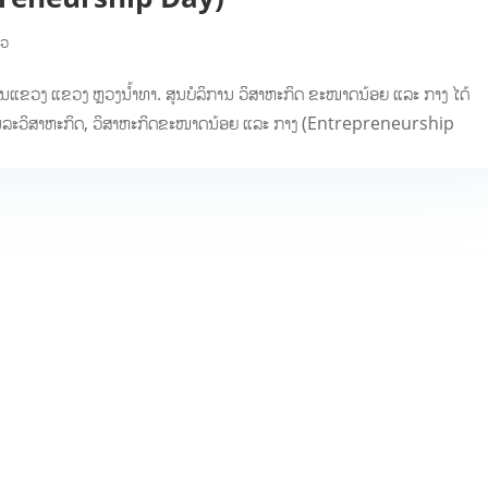
າວ
ນແຂວງ ແຂວງ ຫຼວງນ້ຳທາ. ສູນບໍລິການ ວິສາຫະກິດ ຂະໜາດນ້ອຍ ແລະ ກາງ ໄດ້
ະ ຈຸນລະວິສາຫະກິດ, ວິສາຫະກິດຂະໜາດນ້ອຍ ແລະ ກາງ (Entrepreneurship