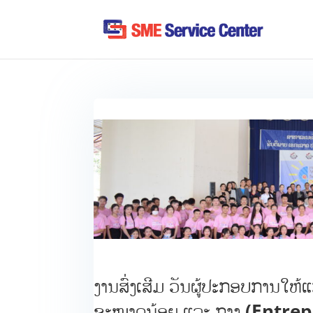
ງານສົ່ງເສີມ ວັນຜູ້ປະກອບການໃຫ້
ຂະໜາດນ້ອຍ ແລະ ກາງ (Entre