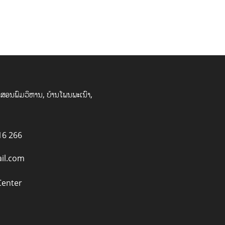
ສອນພົມວິຫານ, ບ້ານໂພນພະເນົາ,
16 266
il.com
Center