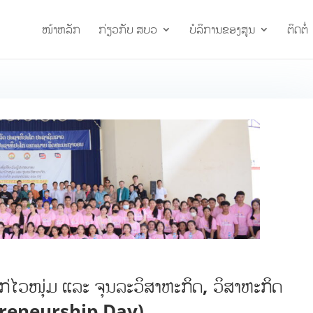
ໜ້າຫລັກ
ກ່ຽວກັບ ສບວ
ບໍລິການຂອງສູນ
ຕິດຕໍ່
ແກ່ໄວໜຸ່ມ ແລະ ຈຸນລະວິສາຫະກິດ, ວິສາຫະກິດ
preneurship Day)