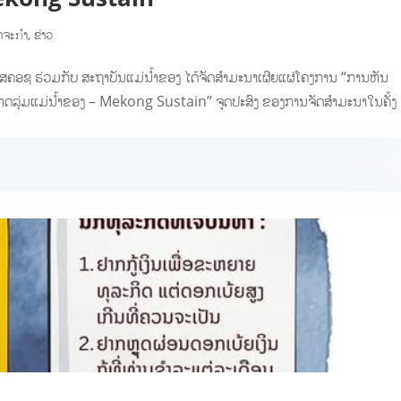
ດຈະກຳ
,
ຂ່າວ
, ສຄອຊ ຮ່ວມກັບ ສະຖາບັນແມ່ນໍ້າຂອງ ໄດ້ຈັດສຳມະນາເຜີຍແຜ່ໂຄງການ “ການຫັນ
ທດລຸ່ມແມ່ນ້ຳຂອງ – Mekong Sustain” ຈູດປະສົງ ຂອງການຈັດສຳມະນາໃນຄັ້ງ