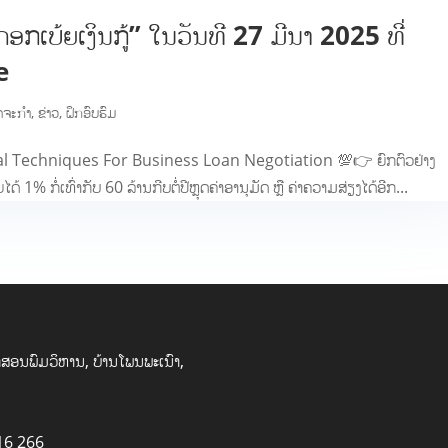
ອກເບ້ຍເງິນກູ້” ໃນວັນທີ 27 ມີນາ 2025 ທີ່
e
ດຈະກຳ
,
ຂ່າວ
,
ຝຶກອົບຮົມ
ical Techniques For Business Loan Negotiation 💯👉 ຍົກຕົວຢ່າງ
ດ້ 1​% ກໍ່ເທົ່າກັບ 60 ລ້ານກີບຕໍ່ປີຫຼຸດຄ່າອານຸມັດ ຫຼື ຄ່າຄວາມສ່ຽງໄດ້ອີກ...
ສອນພົມວິຫານ, ບ້ານໂພນພະເນົາ,
16 266