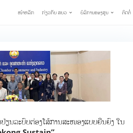
ໜ້າຫລັກ
ກ່ຽວກັບ ສບວ
ບໍລິການຂອງສູນ
ຕິດຕໍ່
ນປ່ຽນລະບົບຕ່ອງໂສ້ການສະໜອງແບບຍືນຍົງ ໃນ
 Mekong Sustain”