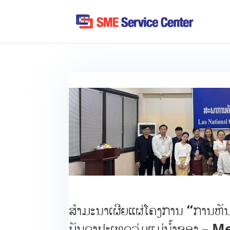
ສຳມະນາເຜີຍແຜ່ໂຄງການ “ການຫັ
ບັນດາປະເທດລຸ່ມແມ່ນ້ຳຂອງ –