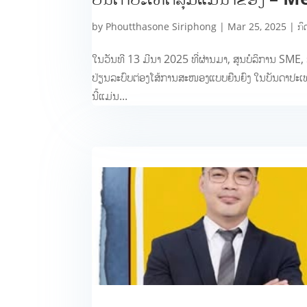
by
Phoutthasone Siriphong
|
Mar 25, 2025
|
ກິ
ໃນວັນທີ 13 ມີນາ 2025 ທີ່ຜ່ານມາ, ສູນບໍລິການ SME
ປ່ຽນລະບົບຕ່ອງໂສ້ການສະໜອງແບບຍືນຍົງ ໃນບັນດາປະເ
ນີ້ແມ່ນ...