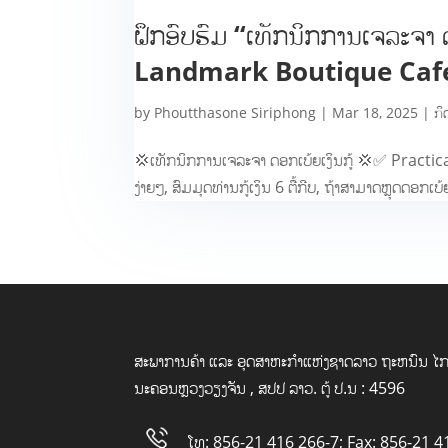
ຝຶກອົບຮົມ “ເທັກນິກການເຈລະຈາ ດ
Landmark Boutique Caf
by
Phoutthasone Siriphong
|
Mar 18, 2025
|
ກິ
💢ເທັກນິກການເຈລະຈາ ດອກເບ້ຍເງິນກູ້ 💢✅ Pract
ງ່າຍໆ, ສົມມຸດທ່ານກູ້ເງິນ 6 ຕື້ກີບ, ຖ້າສາມາດຫຼຸດດອກເບ້ຍໄ
ສະພາການຄ້າ ແລະ ອຸດສາຫະກໍາແຫ່ງຊາດລາວ ຖະຫນົນ ໄກ
ນະຄອນຫຼວງວຽງຈັນ , ສປປ ລາວ. ຕູ້ ປ.ນ : 4596
ໂທ: 856-21 416 266-7; Fax: 856-21 4