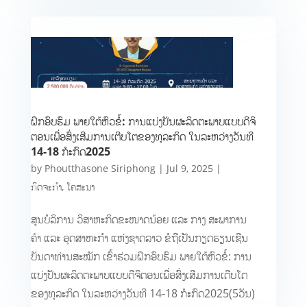
ຝຶກອົບຮົມ ພາຍໃຕ້ຫົວຂໍ້: ການແບ່ງປັນຜະລິດຕະພາບແບບດີຈິ
ຕອນເພື່ອສົ່ງເສີມການເຕີບໂຕຂອງທຸລະກິດ ໃນລະຫວ່າງວັນທີ
14-18 ກໍະກົດ2025
by
Phoutthasone Siriphong
|
Jul 9, 2025
|
ກິດຈະກຳ
,
ໂຄສະນາ
ສູນບໍລິການ ວິສາຫະກິດຂະໜາດນ້ອຍ ແລະ ກາງ ສະພາການ
ຄ້າ ແລະ ອຸດສາຫະກຳ ແຫ່ງຊາດລາວ ຂໍຖືເປັນກຽດຮຽນເຊີນ
ບັນດາທ່ານສະໝັກ ເຂົ້າຮ່ວມຝຶກອົບຮົມ ພາຍໃຕ້ຫົວຂໍ້: ການ
ແບ່ງປັນຜະລິດຕະພາບແບບດີຈິຕອນເພື່ອສົ່ງເສີມການເຕີບໂຕ
ຂອງທຸລະກິດ ໃນລະຫວ່າງວັນທີ 14-18 ກໍະກົດ2025(5ວັນ)