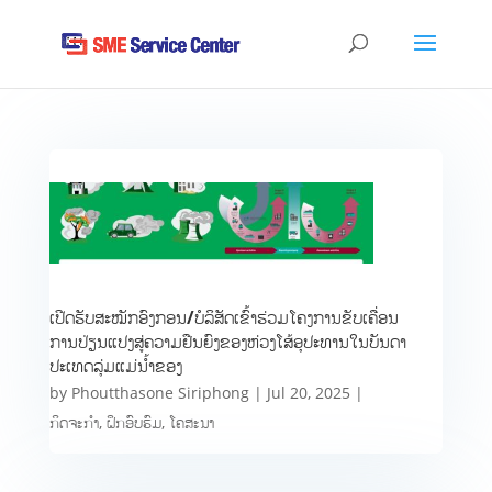
ເປີດຮັບສະໝັກອົງກອນ/ບໍລິສັດເຂົ້າຮ່ວມໂຄງການຂັບເຄື່ອນ
ການປ່ຽນແປງສູ່ຄວາມຢືນຍົງຂອງຫ່ວງໂສ້ອຸປະທານໃນບັນດາ
ປະເທດລຸ່ມແມ່ນ້ຳຂອງ
by
Phoutthasone Siriphong
|
Jul 20, 2025
|
ກິດຈະກຳ
,
ຝຶກອົບຮົມ
,
ໂຄສະນາ