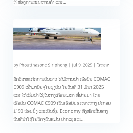
ທີ ຫ້ອງການສະພາການຄ້າ ແລະ...
by
Phoutthasone Siriphong
|
Jul 9, 2025
|
ໂຄສະນາ
ລັດວິສາຫະກິດການບິນລາວ ໄດ້ມີການນຳ ເຮືອບິນ COMAC
C909 ເຂົ້າມາບັນຈຸໃນຝູງບິນ ໃນວັນທີ 31 ມີນາ 2025
ແລະ ໄດ້ເລີ່ມນໍາໃຊ້ໃນກາງເດືອນເມສາ ທີ່ຜ່ານມາ ໂດຍ
ເຮືອບິນ COMAC C909 ເປັນເຮືອບິນຂະໜາດກາງ ປະກອບ
ມີ 90 ບ່ອນນັ່ງ ແລະເປັນຊັ້ນ Economy ທັງໝົດເສັ້ນທາງ
ບິນທີ່ນຳໃຊ້ໃນປັດຈຸບັນແມ່ນ ປາກເຊ ແລະ...