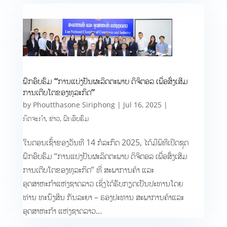
ຝຶກອົບຮົມ “ການແບ່ງປັນຜະລິດຕະພາບ ດິຈິຕອລ ເພື່ອສົ່ງເສີມ
ການເຕີບໂຕຂອງທຸລະກິດ”
by
Phoutthasone Siriphong
|
Jul 16, 2025
|
ກິດຈະກຳ
,
ຂ່າວ
,
ຝຶກອົບຮົມ
ໃນຕອນເຊົ້າຂອງວັນທີ 14 ກໍລະກົດ 2025, ໄດ້ມີພິທີເປີດຊຸດ
ຝຶກອົບຮົມ “ການແບ່ງປັນຜະລິດຕະພາບ ດິຈິຕອລ ເພື່ອສົ່ງເສີມ
ການເຕີບໂຕຂອງທຸລະກິດ” ທີ່ ສະພາການຄ້າ ແລະ
ອຸດສາຫະກຳແຫ່ງຊາດລາວ ເຊິ່ງໄດ້ຮັບກຽດເປັນປະທານໂດຍ
ທ່ານ ທະນົງສິນ ກັນລະຍາ – ຮອງປະທານ ສະພາການຄ້າແລະ
ອຸດສາຫະກຳ ແຫ່ງຊາດລາວ...